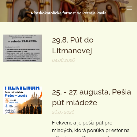
Rímskokatolícka farnosť sv. Petra a Pavla
29.8. Púť do
Litmanovej
04.08.2026
25. - 27. augusta, Pešia
púť mládeže
26.07.2026
Frekvencia je pešia púť pre
mladých, ktorá ponúka priestor na