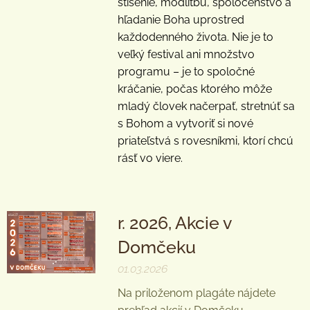
stíšenie, modlitbu, spoločenstvo a
hľadanie Boha uprostred
každodenného života. Nie je to
veľký festival ani množstvo
programu – je to spoločné
kráčanie, počas ktorého môže
mladý človek načerpať, stretnúť sa
s Bohom a vytvoriť si nové
priateľstvá s rovesníkmi, ktorí chcú
rásť vo viere.
r. 2026, Akcie v
Domčeku
01.03.2026
Na priloženom plagáte nájdete